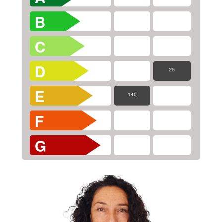
B
C
D
25
E
140
F
G