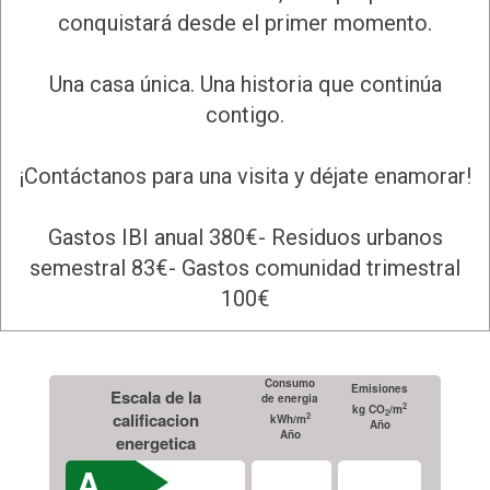
conquistará desde el primer momento.
Una casa única. Una historia que continúa
contigo.
¡Contáctanos para una visita y déjate enamorar!
Gastos IBI anual 380€- Residuos urbanos
semestral 83€- Gastos comunidad trimestral
100€
Consumo
Emisiones
Escala de la
de energia
2
kg CO
/m
2
calificacion
2
kWh/m
Año
Año
energetica
A